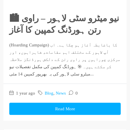
🏙️ نیو میٹرو سٹی لاہور – راوی
رتن ہورڈنگ کمپین کا آغاز
(Hoarding Campaign) کا باضابطہ آغاز ہو چکا ہے۔ اب
آپ لاہور کے مختلف اہم مقامات، شاہراہوں، اور
مرکزی چوراہوں پر راوی رتن کے دلکش ہورڈنگز ملاحظہ
کر سکتے ہیں۔ 🎯 ہورڈنگ کمپین کی مکمل تفصیلات نیو
میٹرو سٹی لاہور کی یہ بھرپور کمپین 14 مئی...
1 year ago
Blog
,
News
0
Read More